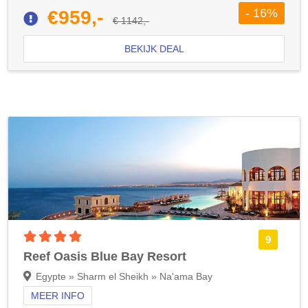
- 16%
€959,-
€ 1142,-
BEKIJK DEAL
4 sterren accommodatie
9
Reef Oasis Blue Bay Resort
Egypte » Sharm el Sheikh » Na'ama Bay
MEER INFO