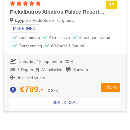
5 sterren accommodatie
8.7
Pickalbatros Albatros Palace Resort Winterzon
Egypte » Rode Zee » Hurghada
MEER INFO
Last minute
All inclusive
Direct aan strand
Ontspanning
Wellness & Sauna
Zaterdag 12 september 2026
6 Dagen
All inclusive
Sunweb
Inclusief vlucht
- 15%
€709,-
€ 834,-
BEKIJK DEAL