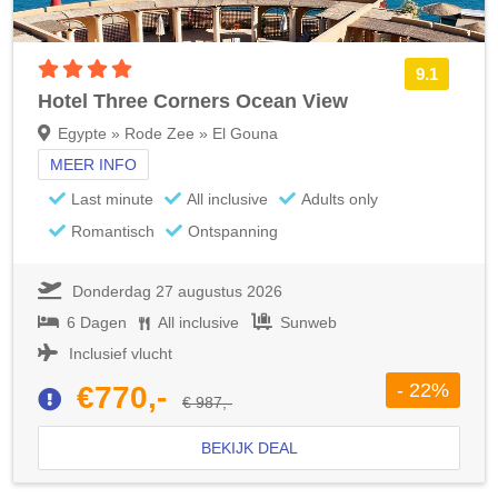
4 sterren accommodatie
9.1
Hotel Three Corners Ocean View
Egypte » Rode Zee » El Gouna
MEER INFO
Last minute
All inclusive
Adults only
Romantisch
Ontspanning
Donderdag 27 augustus 2026
6 Dagen
All inclusive
Sunweb
Inclusief vlucht
- 22%
€770,-
€ 987,-
BEKIJK DEAL