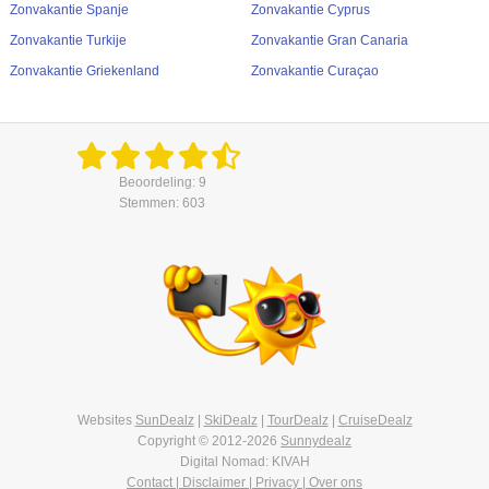
Zonvakantie Spanje
Zonvakantie Cyprus
Zonvakantie Turkije
Zonvakantie Gran Canaria
Zonvakantie Griekenland
Zonvakantie Curaçao
Beoordeling: 9
Stemmen: 603
Websites
SunDealz
|
SkiDealz
|
TourDealz
|
CruiseDealz
Copyright © 2012-2026
Sunnydealz
Digital Nomad: KIVAH
Contact | Disclaimer | Privacy | Over ons