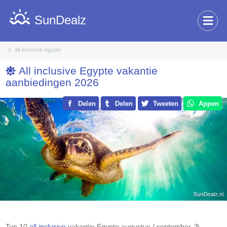
SunDealz
all inclusive egypte
All inclusive Egypte vakantie
aanbiedingen 2026
Delen
Delen
Tweeten
Appen
Top 10
all inclusive
vakantie
Egypte
augustus / september ⛱️