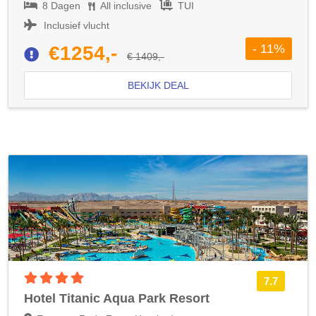
8 Dagen
All inclusive
TUI
Inclusief vlucht
- 11%
€1254,-
€ 1409,-
BEKIJK DEAL
4 sterren accommodatie
7.7
Hotel Titanic Aqua Park Resort