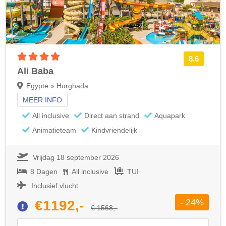
4 sterren accommodatie
8.6
Ali Baba
Egypte » Hurghada
MEER INFO
All inclusive
Direct aan strand
Aquapark
Animatieteam
Kindvriendelijk
Vrijdag 18 september 2026
8 Dagen
All inclusive
TUI
Inclusief vlucht
- 24%
€1192,-
€ 1568,-