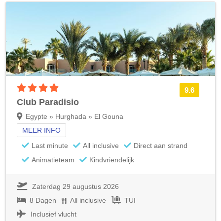
4 sterren accommodatie
9.6
Club Paradisio
Egypte » Hurghada » El Gouna
MEER INFO
Last minute
All inclusive
Direct aan strand
Animatieteam
Kindvriendelijk
Zaterdag 29 augustus 2026
8 Dagen
All inclusive
TUI
Inclusief vlucht