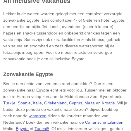
All Inclusive Vakanties
Lekker in de watten worden gelegd met een compleet verzorgde
zonvakantie
Egypte
. Een comfortabel 4- of 5-sterren hotel
Egypte
,
een heerlijk ontbijtbuffet, lunch, avondeten (diner à la carte),
hapjes en snacks tussendoor en onbeperkt drankjes tegen een
vaste prijs. Soms zijn ook extra faciliteiten zoals fitness, gebruik
van sauna en stoombad en zelfs diverse watersporten bij de
totaalprijs inbegrepen. Voor de meest relaxte en verzorgde
zonvakantie boek je een all inclusive
Egypte
.
Zonvakantie
Egypte
Ben je een echte zon, zee en strand aanbidder? Dan is een
zonvakantie naar
Egypte
echt iets voor jou. Tussen mei en oktober
is er in Europa volop zon aan de Middellandse Zee. Bijvoorbeeld
Turkije
,
Spanje
,
Italië
,
Griekenland
,
Cyprus
,
Malta
en
Kroatië
. Wil je
buiten deze periode op vakantie naar de zon? Bijvoorbeeld op
zoek naar de
winterzon
tijdens de koudere maanden van
Nederland? Boek dan een vakantie naar de
Canarische Eilanden
,
Malta,
Egypte
of
Tunesië
. Of als je iets verder wil vliegen, ga dan