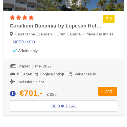
4 sterren accommodatie
7.9
Corallium Dunamar by Lopesan Hotels
Canarische Eilanden » Gran Canaria » Playa del Inglés
MEER INFO
Adults only
Vrijdag 7 mei 2027
8 Dagen
Logies/ontbijt
Vakanties.nl
Inclusief vlucht
- 24%
€701,-
€ 922,-
BEKIJK DEAL