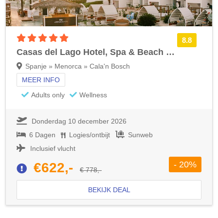
5 sterren accommodatie
8.8
Casas del Lago Hotel, Spa & Beach Club
Spanje » Menorca » Cala'n Bosch
MEER INFO
Adults only
Wellness
Donderdag 10 december 2026
6 Dagen
Logies/ontbijt
Sunweb
Inclusief vlucht
- 20%
€622,-
€ 778,-
BEKIJK DEAL