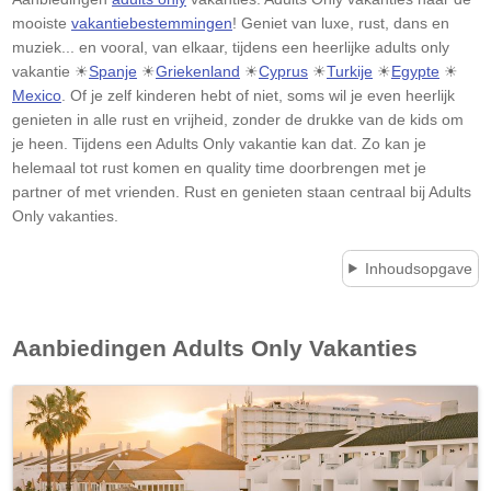
mooiste
vakantiebestemmingen
! Geniet van luxe, rust, dans en
muziek... en vooral, van elkaar, tijdens een heerlijke adults only
vakantie ☀
Spanje
☀
Griekenland
☀
Cyprus
☀
Turkije
☀
Egypte
☀
Mexico
. Of je zelf kinderen hebt of niet, soms wil je even heerlijk
genieten in alle rust en vrijheid, zonder de drukke van de kids om
je heen. Tijdens een Adults Only vakantie kan dat. Zo kan je
helemaal tot rust komen en quality time doorbrengen met je
partner of met vrienden. Rust en genieten staan centraal bij Adults
Only vakanties.
Inhoudsopgave
Aanbiedingen
Adults Only Vakanties