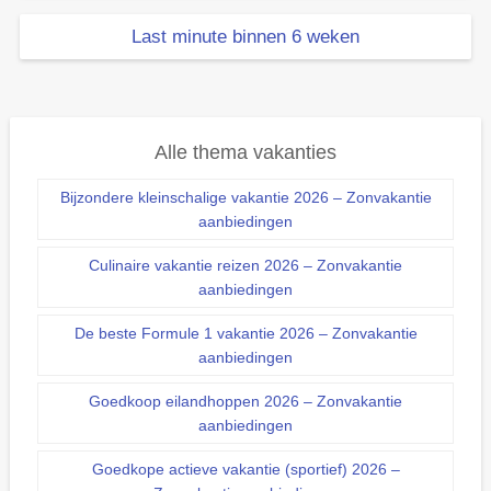
Last minute binnen 6 weken
Alle thema vakanties
Bijzondere kleinschalige vakantie 2026 – Zonvakantie
aanbiedingen
Culinaire vakantie reizen 2026 – Zonvakantie
aanbiedingen
De beste Formule 1 vakantie 2026 – Zonvakantie
aanbiedingen
Goedkoop eilandhoppen 2026 – Zonvakantie
aanbiedingen
Goedkope actieve vakantie (sportief) 2026 –