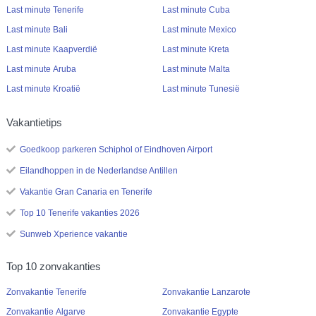
Last minute Tenerife
Last minute Cuba
Last minute Bali
Last minute Mexico
Last minute Kaapverdië
Last minute Kreta
Last minute Aruba
Last minute Malta
Last minute Kroatië
Last minute Tunesië
Vakantietips
Goedkoop parkeren Schiphol of Eindhoven Airport
Eilandhoppen in de Nederlandse Antillen
Vakantie Gran Canaria en Tenerife
Top 10 Tenerife vakanties 2026
Sunweb Xperience vakantie
Top 10 zonvakanties
Zonvakantie Tenerife
Zonvakantie Lanzarote
Zonvakantie Algarve
Zonvakantie Egypte