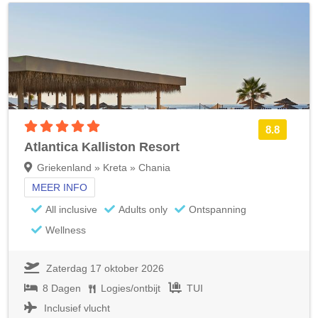
5 sterren accommodatie
8.8
Atlantica Kalliston Resort
Griekenland » Kreta » Chania
MEER INFO
All inclusive
Adults only
Ontspanning
Wellness
Zaterdag 17 oktober 2026
8 Dagen
Logies/ontbijt
TUI
Inclusief vlucht