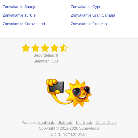
Zonvakantie Spanje
Zonvakantie Cyprus
Zonvakantie Turkije
Zonvakantie Gran Canaria
Zonvakantie Griekenland
Zonvakantie Curaçao
Beoordeling: 9
Stemmen: 603
Websites
SunDealz
|
SkiDealz
|
TourDealz
|
CruiseDealz
Copyright © 2012-2026
Sunnydealz
Digital Nomad: KIVAH