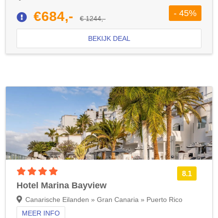
- 45%
€684,-
€ 1244,-
BEKIJK DEAL
4 sterren accommodatie
8.1
Hotel Marina Bayview
Canarische Eilanden » Gran Canaria » Puerto Rico
MEER INFO