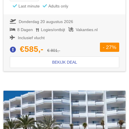
Last minute
Adults only
Donderdag 20 augustus 2026
8 Dagen
Logies/ontbijt
Vakanties.nl
Inclusief vlucht
- 27%
€585,-
€ 801,-
BEKIJK DEAL