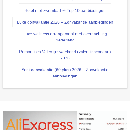
Hotel met zwembad ☀ Top 10 aanbiedingen
Luxe golfvakantie 2026 – Zonvakantie aanbiedingen
Luxe wellness arrangement met overnachting
Nederland
Romantisch Valentijnsweekend (valentijnscadeau)
2026
Seniorenvakantie (60 plus) 2026 – Zonvakantie
aanbiedingen