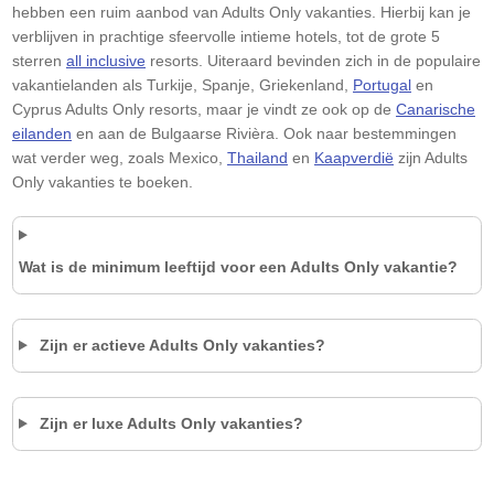
hebben een ruim aanbod van Adults Only vakanties. Hierbij kan je
verblijven in prachtige sfeervolle intieme hotels, tot de grote 5
sterren
all inclusive
resorts. Uiteraard bevinden zich in de populaire
vakantielanden als Turkije, Spanje, Griekenland,
Portugal
en
Cyprus Adults Only resorts, maar je vindt ze ook op de
Canarische
eilanden
en aan de Bulgaarse Rivièra. Ook naar bestemmingen
wat verder weg, zoals Mexico,
Thailand
en
Kaapverdië
zijn Adults
Only vakanties te boeken.
Wat is de minimum leeftijd voor een Adults Only vakantie?
Zijn er actieve Adults Only vakanties?
Zijn er luxe Adults Only vakanties?