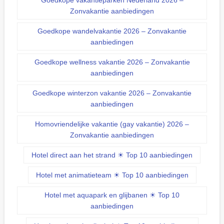
Zonvakantie aanbiedingen
Goedkope wandelvakantie 2026 – Zonvakantie
aanbiedingen
Goedkope wellness vakantie 2026 – Zonvakantie
aanbiedingen
Goedkope winterzon vakantie 2026 – Zonvakantie
aanbiedingen
Homovriendelijke vakantie (gay vakantie) 2026 –
Zonvakantie aanbiedingen
Hotel direct aan het strand ☀ Top 10 aanbiedingen
Hotel met animatieteam ☀ Top 10 aanbiedingen
Hotel met aquapark en glijbanen ☀ Top 10
aanbiedingen