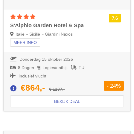
4 sterren accommodatie
7.6
S'Alphio Garden Hotel & Spa
Italië » Sicilië » Giardini Naxos
MEER INFO
Donderdag 15 oktober 2026
8 Dagen
Logies/ontbijt
TUI
Inclusief vlucht
- 24%
€864,-
€ 1137,-
BEKIJK DEAL