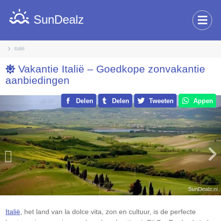
SunDealz
italië
Vakantie Italië – Goedkope zonvakantie
aanbiedingen
Previous
Delen
Delen
Tweeten
Appen
Nex
Italië
, het land van la dolce vita, zon en cultuur, is de perfecte