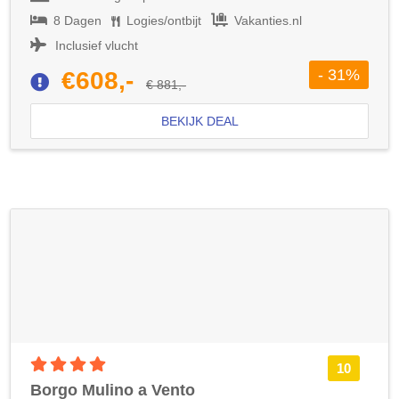
8 Dagen
Logies/ontbijt
Vakanties.nl
Inclusief vlucht
- 31%
€608,-
€ 881,-
BEKIJK DEAL
4 sterren accommodatie
10
Borgo Mulino a Vento