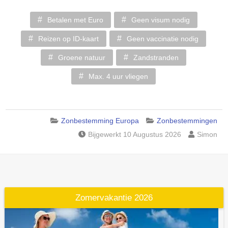
Betalen met Euro
Geen visum nodig
Reizen op ID-kaart
Geen vaccinatie nodig
Groene natuur
Zandstranden
Max. 4 uur vliegen
Zonbestemming Europa
Zonbestemmingen
Bijgewerkt 10 Augustus 2026
Simon
Zomervakantie 2026