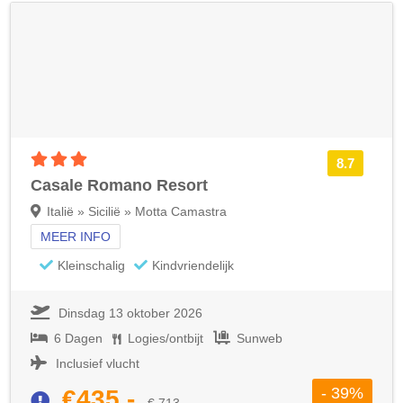
3 sterren accommodatie
8.7
Casale Romano Resort
Italië » Sicilië » Motta Camastra
MEER INFO
Kleinschalig
Kindvriendelijk
Dinsdag 13 oktober 2026
6 Dagen
Logies/ontbijt
Sunweb
Inclusief vlucht
- 39%
€435,-