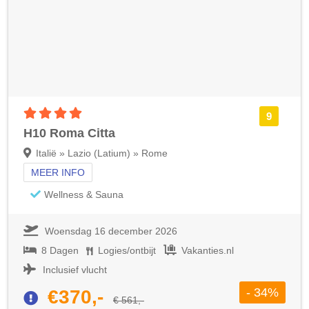
4 sterren accommodatie
9
H10 Roma Citta
Italië » Lazio (Latium) » Rome
MEER INFO
Wellness & Sauna
Woensdag 16 december 2026
8 Dagen
Logies/ontbijt
Vakanties.nl
Inclusief vlucht
- 34%
€370,-
€ 561,-