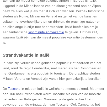
Eén van de meest complete vakantielanden in Europa is Italië.
Liggend in de Middellandse zee en direct grenzend aan de Alpen,
heeft ze alles wat je als toerist zich kan wensen. Bezoek historische
steden als Rome, Milaan en Venetië en geniet van de kunst en
cultuur, het overheerlijke eten en drinken, de prachtige natuur en
de ellenlange kustlijn met haar stranden. Italië heeft alles om je
een fantastische
last minute zonvakantie
te geven. Ontdek zelf,
waarom Italië één van de meest populaire vakantie bestemmingen
is.
Strandvakantie in Italië
In Italië zijn verschillende gebieden populair. Het noorden van het
land, rond de regio Lombardije, met meren als het Comomeer en
het Gardameer, is erg populair bij toeristen. De prachtige steden
Milaan, Verona en Venetië zijn vanuit hier gemakkelijk te bereiken.
De
Toscane
in midden Italië is wellicht het meest bekend. Met meer
dan 100 natuurreservaten wordt Toscane als één van de mooiste
gebieden van Italië gezien. Wanneer je de gelegenheid hebt,
bewonder dan de wijngaarden van Toscane. Ook Campania, het