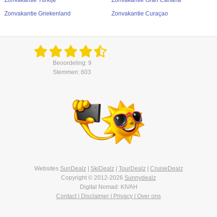
Zonvakantie Turkije
Zonvakantie Gran Canaria
Zonvakantie Griekenland
Zonvakantie Curaçao
Beoordeling: 9
Stemmen: 603
Websites
SunDealz
|
SkiDealz
|
TourDealz
|
CruiseDealz
Copyright © 2012-2026
Sunnydealz
Digital Nomad: KIVAH
Contact | Disclaimer | Privacy | Over ons