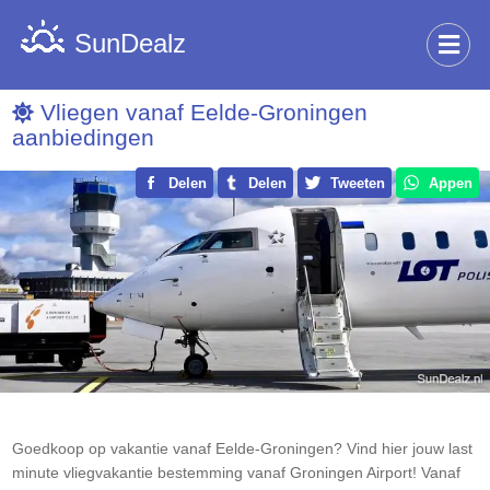
SunDealz
Vliegen vanaf Eelde-Groningen
aanbiedingen
Delen
Delen
Tweeten
Appen
Goedkoop op vakantie vanaf Eelde-Groningen? Vind hier jouw last
minute vliegvakantie bestemming vanaf Groningen Airport! Vanaf