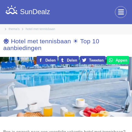
SunDealz
thema's
hotel met tennisbaan
Hotel met tennisbaan ☀ Top 10
aanbiedingen
Delen
Delen
Tweeten
Appen
Ben je opzoek naar een voordelig
vakantie hotel met tennisbaan
?