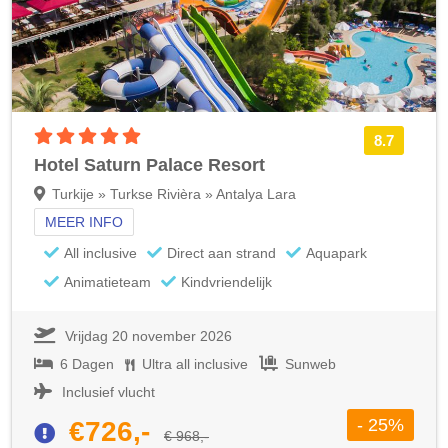
5 sterren accommodatie
8.7
Hotel Saturn Palace Resort
Turkije » Turkse Rivièra » Antalya Lara
MEER INFO
All inclusive
Direct aan strand
Aquapark
Animatieteam
Kindvriendelijk
Vrijdag 20 november 2026
6 Dagen
Ultra all inclusive
Sunweb
Inclusief vlucht
- 25%
€726,-
€ 968,-