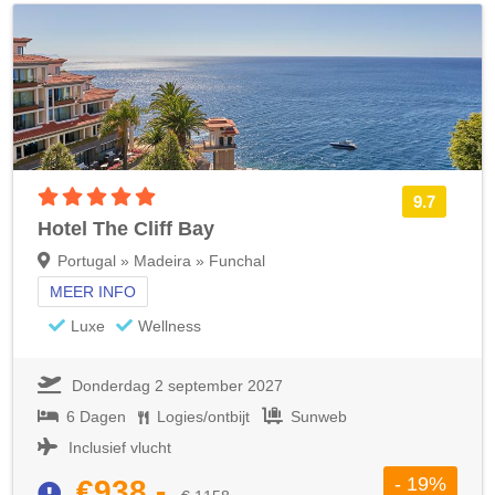
5 sterren accommodatie
9.7
Hotel The Cliff Bay
Portugal » Madeira » Funchal
MEER INFO
Luxe
Wellness
Donderdag 2 september 2027
6 Dagen
Logies/ontbijt
Sunweb
Inclusief vlucht
- 19%
€938,-