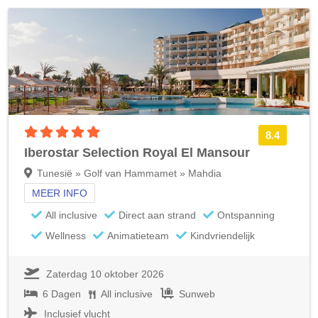
5 sterren accommodatie
8.4
Iberostar Selection Royal El Mansour
Tunesië » Golf van Hammamet » Mahdia
MEER INFO
All inclusive
Direct aan strand
Ontspanning
Wellness
Animatieteam
Kindvriendelijk
Zaterdag 10 oktober 2026
6 Dagen
All inclusive
Sunweb
Inclusief vlucht