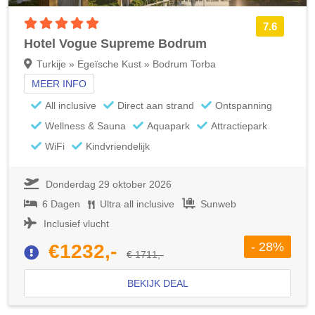
5 sterren accommodatie
7.6
Hotel Vogue Supreme Bodrum
Turkije » Egeïsche Kust » Bodrum Torba
MEER INFO
All inclusive
Direct aan strand
Ontspanning
Wellness & Sauna
Aquapark
Attractiepark
WiFi
Kindvriendelijk
Donderdag 29 oktober 2026
6 Dagen
Ultra all inclusive
Sunweb
Inclusief vlucht
- 28%
€1232,-
€ 1711,-
BEKIJK DEAL