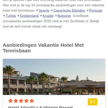
Hier vind je de top 10 zonvakantie aanbiedingen voor een
vakantie
hotel met tennisbaan
☀
Spanje
☀
Canarische Eilanden
☀
Portugal
☀
Turkije
☀
Griekenland
☀
Kroatië
☀
Bulgarije
. Goedkope
zonvakantie aanbiedingen 2026 vind je met SunDealz.nl. Bekijk
snel de last minute deals van vandaag!
Aanbiedingen
Vakantie Hotel Met
Tennisbaan
5 sterren accommodatie
8.7
Hotel Atlantica Kalliston Resort