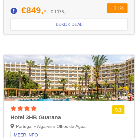
- 21%
€849,-
€ 1075,-
BEKIJK DEAL
4 sterren accommodatie
9.1
Hotel 3HB Guarana
Portugal » Algarve » Olhos de Água
MEER INFO