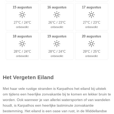
15 augustus
16 augustus
17 augustus
27°C / 24°C
26°C / 23°C
27°C / 23°C
onbewolkt
onbewolkt
onbewolkt
18 augustus
19 augustus
20 augustus
28°C / 24°C
28°C / 24°C
29°C / 25°C
onbewolkt
onbewolkt
onbewolkt
Het Vergeten Eiland
Met haar vele rustige stranden is Karpathos het eiland bij uitstek
om tijdens een heerlijke zonvakantie bij te komen en lekker bruin te
worden. Ook wanneer je van allerlei watersporten of van wandelen
houdt, is Karpathos een heerlijke lastminute zonvakantie
bestemming. Het eiland is een oase van rust, in de Middellandse