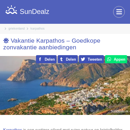
SunDealz
griekenland
karpathos
Vakantie Karpathos – Goedkope
zonvakantie aanbiedingen
Delen
Delen
Tweeten
Appen
Karpathos
is een rustiger eiland met ruige natuur en kristalhelder