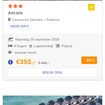
3 sterren accommodatie
8
Ancora
Canarische Eilanden » Palamos
MEER INFO
Maandag 28 september 2026
8 Dagen
Logies/ontbijt
Prijsvrij
Inclusief vlucht
- 49%
€353,-
€ 692,-
BEKIJK DEAL