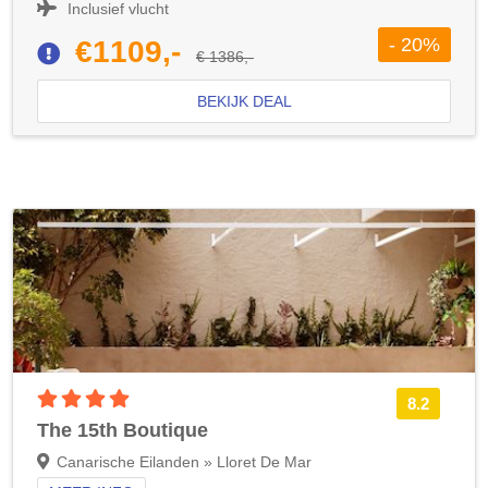
Inclusief vlucht
- 20%
€1109,-
€ 1386,-
BEKIJK DEAL
4 sterren accommodatie
8.2
The 15th Boutique
Canarische Eilanden » Lloret De Mar