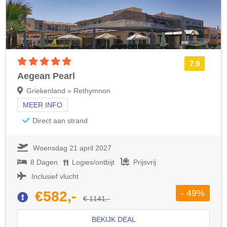
5 sterren accommodatie
7.9
Aegean Pearl
Griekenland » Rethymnon
MEER INFO
Direct aan strand
Woensdag 21 april 2027
8 Dagen
Logies/ontbijt
Prijsvrij
Inclusief vlucht
- 49%
€582,-
€ 1141,-
BEKIJK DEAL