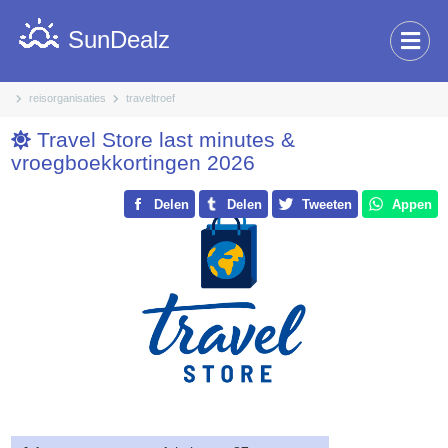
SunDealz
reisorganisaties
traveltroef
Travel Store last minutes &
vroegboekkortingen 2026
Delen
Delen
Tweeten
Appen