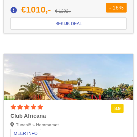
- 16%
€1010,-
€ 1202,-
BEKIJK DEAL
5 sterren accommodatie
8.9
Club Africana
Tunesië » Hammamet
MEER INFO