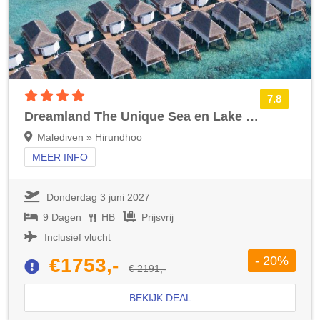
4 sterren accommodatie
7.8
Dreamland The Unique Sea en Lake Resort Spa
Malediven » Hirundhoo
MEER INFO
Donderdag 3 juni 2027
9 Dagen
HB
Prijsvrij
Inclusief vlucht
- 20%
€1753,-
€ 2191,-
BEKIJK DEAL