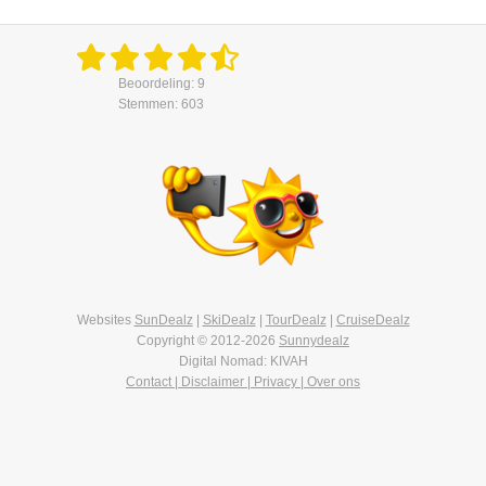
Beoordeling: 9
Stemmen: 603
Websites
SunDealz
|
SkiDealz
|
TourDealz
|
CruiseDealz
Copyright © 2012-2026
Sunnydealz
Digital Nomad: KIVAH
Contact | Disclaimer | Privacy | Over ons