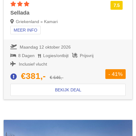
3 sterren accommodatie
7.5
Sellada
Griekenland » Kamari
MEER INFO
Maandag 12 oktober 2026
8 Dagen
Logies/ontbijt
Prijsvrij
Inclusief vlucht
- 41%
€381,-
€ 646,-
BEKIJK DEAL