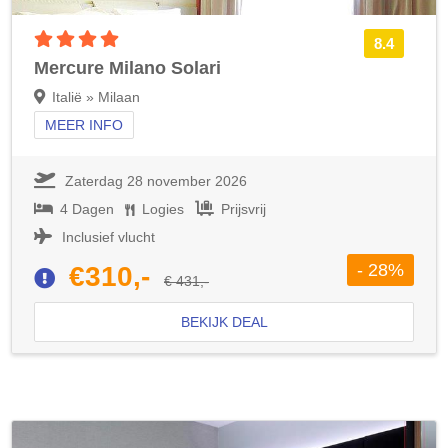
4 sterren accommodatie
8.4
Mercure Milano Solari
Italië » Milaan
MEER INFO
Zaterdag 28 november 2026
4 Dagen
Logies
Prijsvrij
Inclusief vlucht
- 28%
€310,-
€ 431,-
BEKIJK DEAL