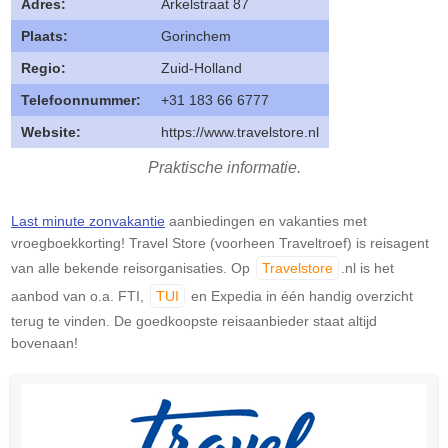
Adres:
Arkelstraat 87
Plaats:
Gorinchem
Regio:
Zuid-Holland
Telefoonnummer:
+31 183 66 6777
Website:
https://www.travelstore.nl
Praktische informatie.
Last minute zonvakantie
aanbiedingen en vakanties met
vroegboekkorting! Travel Store (voorheen Traveltroef) is reisagent
van alle bekende reisorganisaties. Op
Travelstore
.nl is het
aanbod van o.a. FTI,
TUI
en Expedia in één handig overzicht
terug te vinden. De goedkoopste reisaanbieder staat altijd
bovenaan!