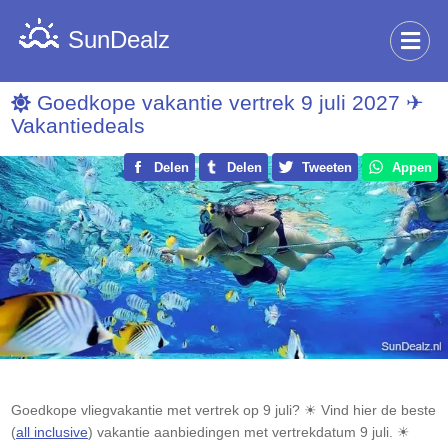
SunDealz
Goedkope vakantie vertrek 9 juli 2027 ✈
Vakantiedeals
Delen
Delen
Tweeten
Appen
Goedkope vliegvakantie met vertrek op 9 juli? ☀ Vind hier de beste
(
all inclusive
) vakantie aanbiedingen met vertrekdatum 9 juli. ☀