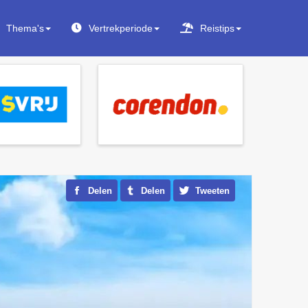
Thema's
Vertrekperiode
Reistips
Delen
Delen
Tweeten