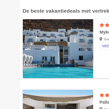
De beste vakantiedeals met vertre
Myko
Gri
MEE
Pall