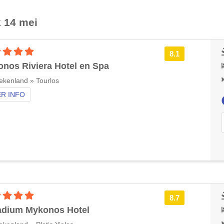
k 14 mei
5 sterren accommodatie
8.1
nos Riviera Hotel en Spa
ekenland » Tourlos
R INFO
5 sterren accommodatie
8.7
adium Mykonos Hotel