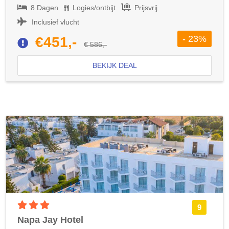
8 Dagen
Logies/ontbijt
Prijsvrij
Inclusief vlucht
- 23%
€451,-
€ 586,-
BEKIJK DEAL
3 sterren accommodatie
9
Napa Jay Hotel