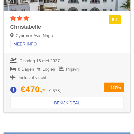
3 sterren accommodatie
8.1
Christabelle
Cyprus » Ayia Napa
MEER INFO
Dinsdag 18 mei 2027
8 Dagen
Logies
Prijsvrij
Inclusief vlucht
- 18%
€470,-
€ 573,-
BEKIJK DEAL