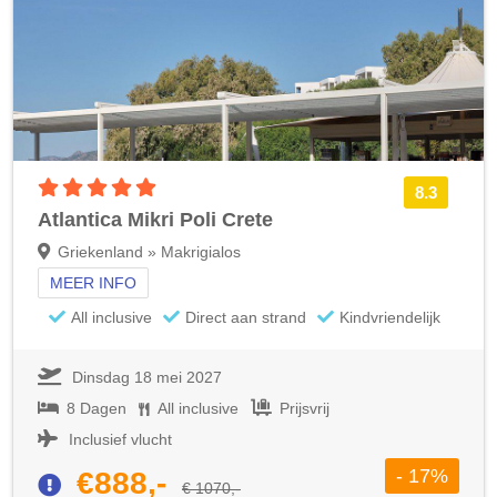
5 sterren accommodatie
8.3
Atlantica Mikri Poli Crete
Griekenland » Makrigialos
MEER INFO
All inclusive
Direct aan strand
Kindvriendelijk
Dinsdag 18 mei 2027
8 Dagen
All inclusive
Prijsvrij
Inclusief vlucht
- 17%
€888,-
€ 1070,-