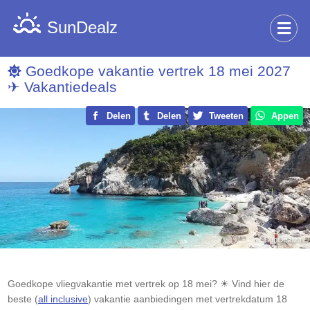
SunDealz
Goedkope vakantie vertrek 18 mei 2027
✈ Vakantiedeals
Delen
Delen
Tweeten
Appen
Goedkope vliegvakantie met vertrek op 18 mei? ☀ Vind hier de
beste (
all inclusive
) vakantie aanbiedingen met vertrekdatum 18