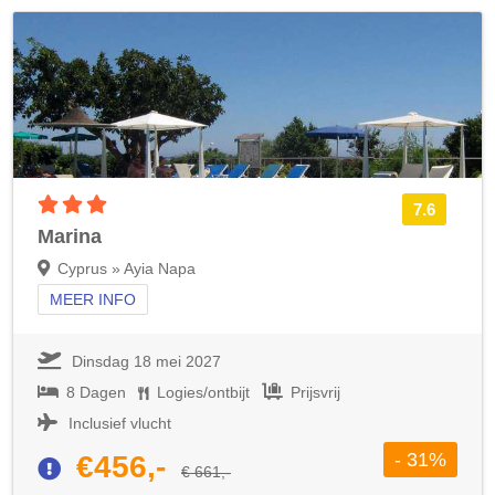
3 sterren accommodatie
7.6
Marina
Cyprus » Ayia Napa
MEER INFO
Dinsdag 18 mei 2027
8 Dagen
Logies/ontbijt
Prijsvrij
Inclusief vlucht
- 31%
€456,-
€ 661,-