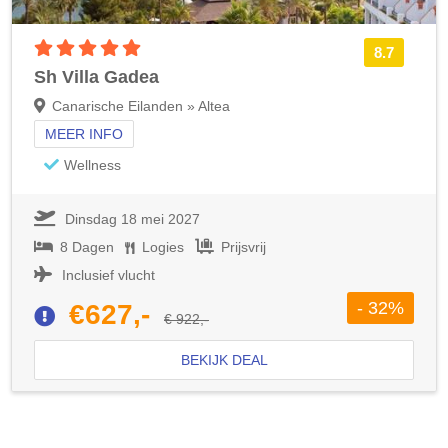
5 sterren accommodatie
8.7
Sh Villa Gadea
Canarische Eilanden » Altea
MEER INFO
Wellness
Dinsdag 18 mei 2027
8 Dagen
Logies
Prijsvrij
Inclusief vlucht
- 32%
€627,-
€ 922,-
BEKIJK DEAL