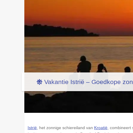
Vakantie Istrië – Goedkope zo
Istrië
, het zonnige schiereiland van
Kroatië
, combineert 