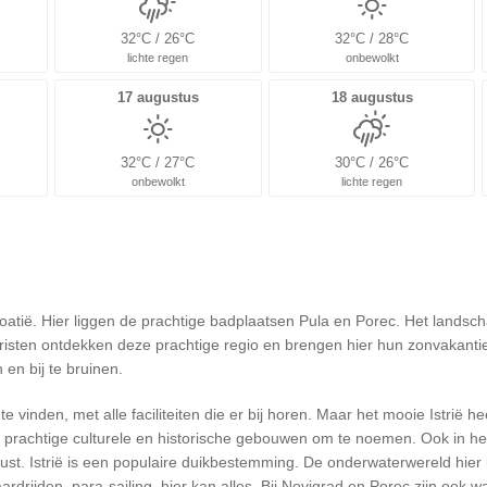
32°C / 26°C
32°C / 28°C
lichte regen
onbewolkt
17 augustus
18 augustus
32°C / 27°C
30°C / 26°C
onbewolkt
lichte regen
 Kroatië. Hier liggen de prachtige badplaatsen Pula en Porec. Het landsc
eristen ontdekken deze prachtige regio en brengen hier hun zonvakantie 
en bij te bruinen.
te vinden, met alle faciliteiten die er bij horen. Maar het mooie Istrië
eel prachtige culturele en historische gebouwen om te noemen. Ook in h
ust. Istrië is een populaire duikbestemming. De onderwaterwereld hier is
aardrijden, para-sailing, hier kan alles. Bij Novigrad en Porec zijn ook