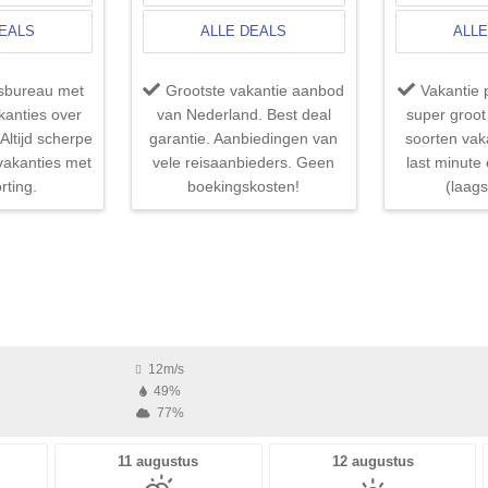
DEALS
ALLE DEALS
ALLE
isbureau met
Grootste vakantie aanbod
Vakantie p
kanties over
van Nederland. Best deal
super groot
Altijd scherpe
garantie. Aanbiedingen van
soorten vak
 vakanties met
vele reisaanbieders. Geen
last minute 
rting.
boekingskosten!
(laagst
12m/s
49%
77%
11 augustus
12 augustus