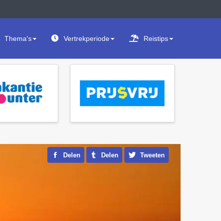
Thema's
Vertrekperiode
Reistips
Delen
Delen
Tweeten