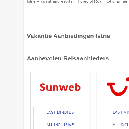
Istrië – van strandresorts in Poreč of Rovinj tot charm
Vakantie Aanbiedingen
Istrie
Aanbevolen Reisaanbieders
LAST MINUTES
LAST M
ALL INCLUSIVE
ALL INC