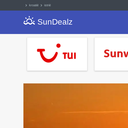
kroatië
istrië
SunDealz