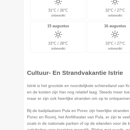
31°C / 26°C
32°C / 27°C
onbewolkt
onbewolkt
15 augustus
16 augustus
33°C / 28°C
33°C / 27°C
onbewolkt
onbewolkt
Cultuur- En Strandvakantie Istrie
Istrië is het grootste en noordelijkste schiereiland van
en de kosten zijn hier nog relatief laag. Steeds meer to
maar er zijn ook heerlijke stranden om op te ontspannen 
Bij de badplaatsen Pula en Porec zijn heerlijke stranden 
Porec en Rovinj, het Amfitheater van Pula, er zijn te v
zoals in de nationale parken of op de eilanden voor de k
activiteiten voor toeristen mogelijk. Rijden met quads, p