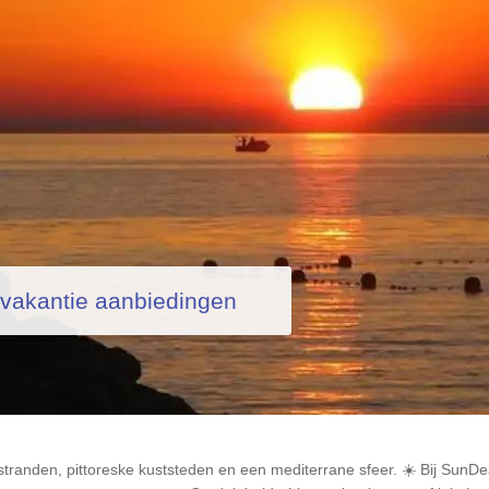
nvakantie aanbiedingen
stranden, pittoreske kuststeden en een mediterrane sfeer. ☀️ Bij SunDe