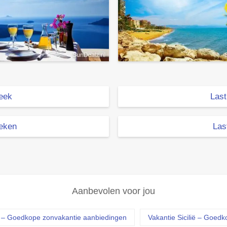
week
Last
weken
Las
Aanbevolen voor jou
a – Goedkope zonvakantie aanbiedingen
Vakantie Sicilië – Goed