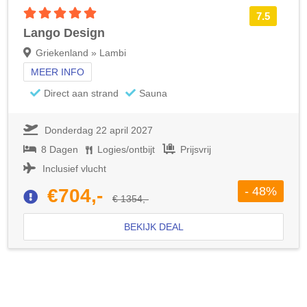
5 sterren accommodatie
7.5
Lango Design
Griekenland » Lambi
MEER INFO
Direct aan strand
Sauna
Donderdag 22 april 2027
8 Dagen
Logies/ontbijt
Prijsvrij
Inclusief vlucht
- 48%
€704,-
€ 1354,-
BEKIJK DEAL