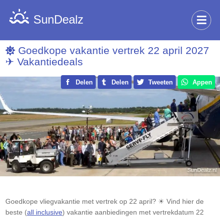
SunDealz
Goedkope vakantie vertrek 22 april 2027
✈ Vakantiedeals
Delen
Delen
Tweeten
Appen
Goedkope vliegvakantie met vertrek op 22 april? ☀ Vind hier de
beste (
all inclusive
) vakantie aanbiedingen met vertrekdatum 22