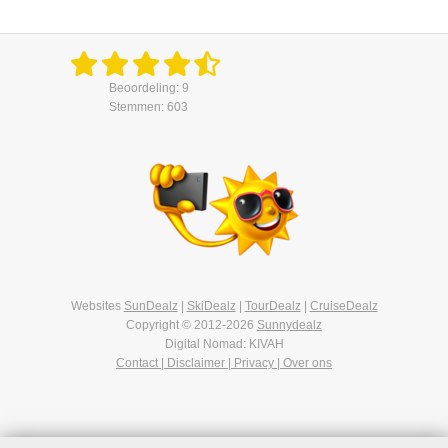
Beoordeling: 9
Stemmen: 603
Websites
SunDealz
|
SkiDealz
|
TourDealz
|
CruiseDealz
Copyright © 2012-2026
Sunnydealz
Digital Nomad: KIVAH
Contact | Disclaimer | Privacy | Over ons