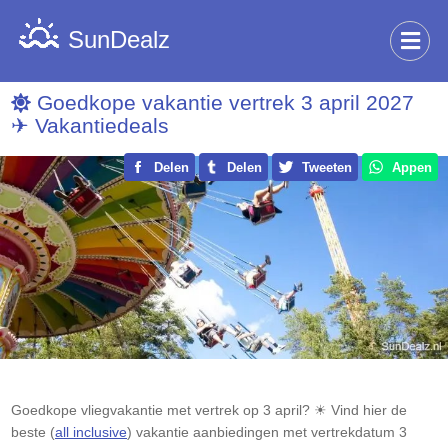
SunDealz
Goedkope vakantie vertrek 3 april 2027
✈ Vakantiedeals
Delen
Delen
Tweeten
Appen
Goedkope vliegvakantie met vertrek op 3 april? ☀ Vind hier de
beste (
all inclusive
) vakantie aanbiedingen met vertrekdatum 3