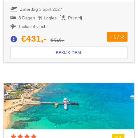
Zaterdag 3 april 2027
8 Dagen
Logies
Prijsvrij
Inclusief vlucht
- 17%
€431,-
€ 519,-
BEKIJK DEAL
4 sterren accommodatie