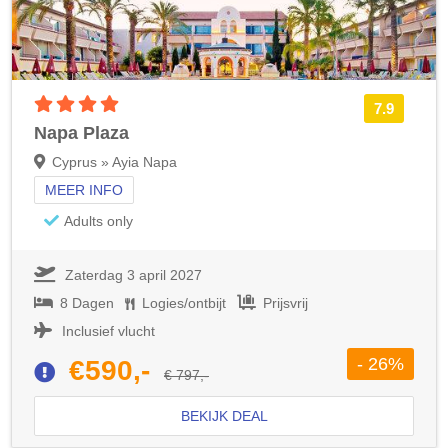
4 sterren accommodatie
7.9
Napa Plaza
Cyprus » Ayia Napa
MEER INFO
Adults only
Zaterdag 3 april 2027
8 Dagen
Logies/ontbijt
Prijsvrij
Inclusief vlucht
- 26%
€590,-
€ 797,-
BEKIJK DEAL