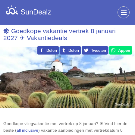
SunDealz
Goedkope vakantie vertrek 8 januari
2027 ✈ Vakantiedeals
Delen
Delen
Tweeten
Appen
Goedkope vliegvakantie met vertrek op 8 januari? ☀ Vind hier de
beste (
all inclusive
) vakantie aanbiedingen met vertrekdatum 8