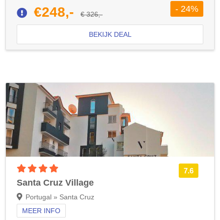
- 24%
€248,-
€ 326,-
BEKIJK DEAL
4 sterren accommodatie
7.6
Santa Cruz Village
Portugal » Santa Cruz
MEER INFO