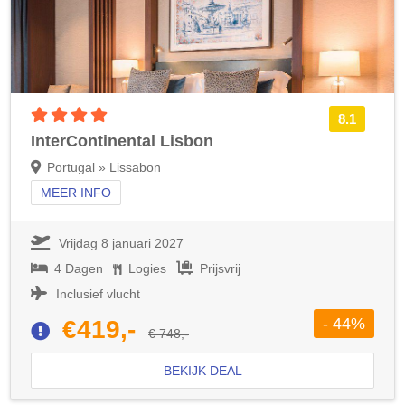
4 sterren accommodatie
8.1
InterContinental Lisbon
Portugal » Lissabon
MEER INFO
Vrijdag 8 januari 2027
4 Dagen
Logies
Prijsvrij
Inclusief vlucht
- 44%
€419,-
€ 748,-
BEKIJK DEAL