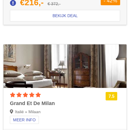
- 42%
€216,-
€ 372,-
BEKIJK DEAL
5 sterren accommodatie
7.5
Grand Et De Milan
Italië » Milaan
MEER INFO