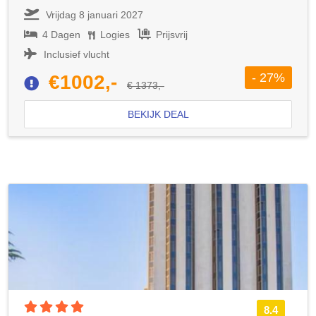
Vrijdag 8 januari 2027
4 Dagen
Logies
Prijsvrij
Inclusief vlucht
- 27%
€1002,-
€ 1373,-
BEKIJK DEAL
4 sterren accommodatie
8.4