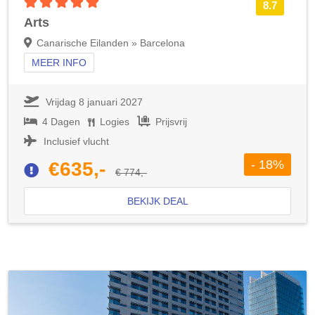
5 sterren accommodatie
8.7
Arts
Canarische Eilanden » Barcelona
MEER INFO
Vrijdag 8 januari 2027
4 Dagen
Logies
Prijsvrij
Inclusief vlucht
- 18%
€635,-
€ 774,-
BEKIJK DEAL