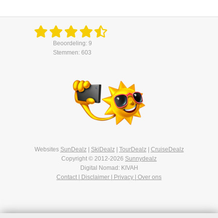
Beoordeling: 9
Stemmen: 603
Websites
SunDealz
|
SkiDealz
|
TourDealz
|
CruiseDealz
Copyright © 2012-2026
Sunnydealz
Digital Nomad: KIVAH
Contact | Disclaimer | Privacy | Over ons