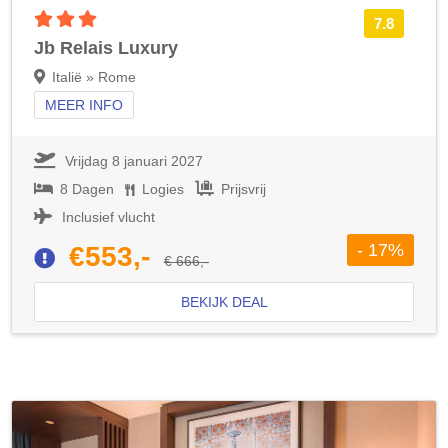
3 sterren accommodatie
7.8
Jb Relais Luxury
Italië » Rome
MEER INFO
Vrijdag 8 januari 2027
8 Dagen
Logies
Prijsvrij
Inclusief vlucht
- 17%
€553,-
€ 666,-
BEKIJK DEAL