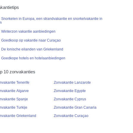
kantietips
Snorkelen in Europa, een strandvakantie en snorkelvakantie in
n
Winterzon vakantie aanbiedingen
Goedkoop op vakantie naar Curaçao
De Ionische eilanden van Griekenland
Goedkope hotels en hotelaanbiedingen
p 10 zonvakanties
nvakantie Tenerife
Zonvakantie Lanzarote
nvakantie Algarve
Zonvakantie Egypte
nvakantie Spanje
Zonvakantie Cyprus
nvakantie Turkije
Zonvakantie Gran Canaria
nvakantie Griekenland
Zonvakantie Curaçao