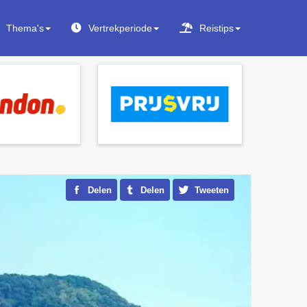
Thema's
Vertrekperiode
Reistips
Delen
Delen
Tweeten