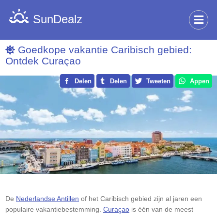
SunDealz
Goedkope vakantie Caribisch gebied:
Ontdek Curaçao
Delen
Delen
Tweeten
Appen
De
Nederlandse Antillen
of het Caribisch gebied zijn al jaren een
populaire vakantiebestemming.
Curaçao
is één van de meest