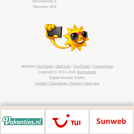
Beoordeling: 9
Stemmen: 603
Websites
SunDealz
|
SkiDealz
|
TourDealz
|
CruiseDealz
Copyright © 2012-2026
Sunnydealz
Digital Nomad: KIVAH
Contact | Disclaimer | Privacy | Over ons