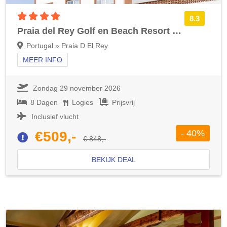
4 sterren accommodatie
8.3
Praia del Rey Golf en Beach Resort The Village
Portugal » Praia D El Rey
MEER INFO
Zondag 29 november 2026
8 Dagen
Logies
Prijsvrij
Inclusief vlucht
- 40%
€509,-
€ 848,-
BEKIJK DEAL