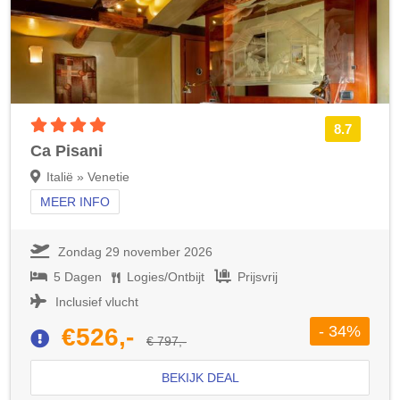
4 sterren accommodatie
8.7
Ca Pisani
Italië » Venetie
MEER INFO
Zondag 29 november 2026
5 Dagen
Logies/Ontbijt
Prijsvrij
Inclusief vlucht
- 34%
€526,-
€ 797,-
BEKIJK DEAL