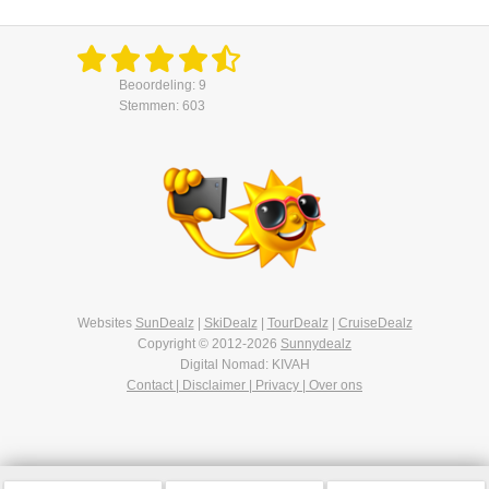
Beoordeling: 9
Stemmen: 603
Websites
SunDealz
|
SkiDealz
|
TourDealz
|
CruiseDealz
Copyright © 2012-2026
Sunnydealz
Digital Nomad: KIVAH
Contact | Disclaimer | Privacy | Over ons