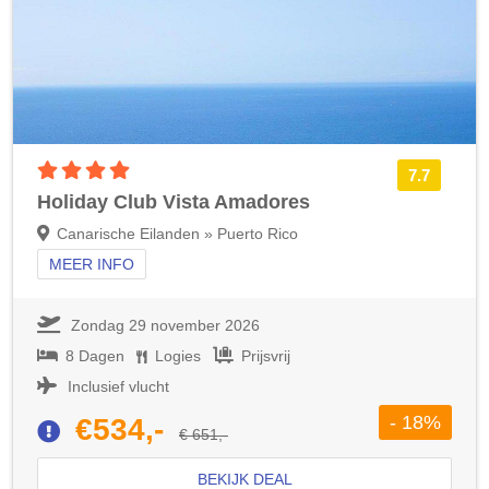
4 sterren accommodatie
7.7
Holiday Club Vista Amadores
Canarische Eilanden » Puerto Rico
MEER INFO
Zondag 29 november 2026
8 Dagen
Logies
Prijsvrij
Inclusief vlucht
- 18%
€534,-
€ 651,-
BEKIJK DEAL