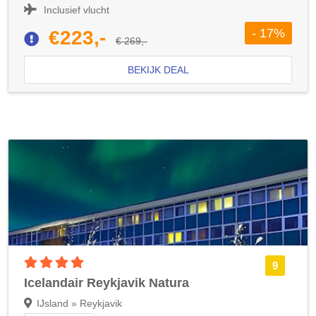
Inclusief vlucht
- 17%
€223,-
€ 269,-
BEKIJK DEAL
4 sterren accommodatie
9
Icelandair Reykjavik Natura
IJsland » Reykjavik