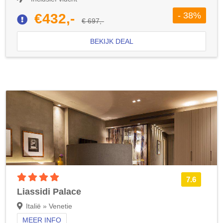
- 38%
€432,-
€ 697,-
BEKIJK DEAL
4 sterren accommodatie
7.6
Liassidi Palace
Italië » Venetie
MEER INFO