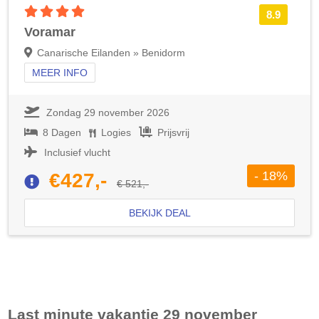
4 sterren accommodatie
8.9
Voramar
Canarische Eilanden » Benidorm
MEER INFO
Zondag 29 november 2026
8 Dagen
Logies
Prijsvrij
Inclusief vlucht
- 18%
€427,-
€ 521,-
BEKIJK DEAL
Last minute vakantie 29 november