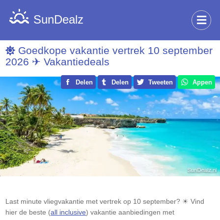
SunDealz
Goedkope vakantie vertrek 10 september
2026 ✈ Vakantiedeals
Delen
Delen
Tweeten
Appen
Last minute vliegvakantie met vertrek op 10 september? ☀ Vind
hier de beste (
all inclusive
) vakantie aanbiedingen met