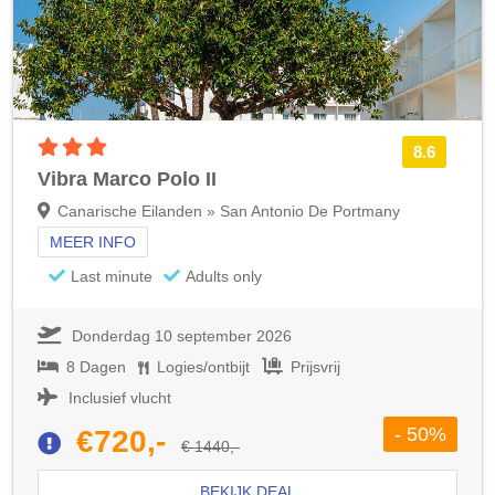
3 sterren accommodatie
8.6
Vibra Marco Polo II
Canarische Eilanden » San Antonio De Portmany
MEER INFO
Last minute
Adults only
Donderdag 10 september 2026
8 Dagen
Logies/ontbijt
Prijsvrij
Inclusief vlucht
- 50%
€720,-
€ 1440,-
BEKIJK DEAL