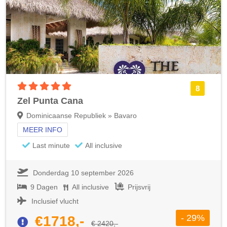
5 sterren accommodatie
8
Zel Punta Cana
Dominicaanse Republiek » Bavaro
MEER INFO
Last minute
All inclusive
Donderdag 10 september 2026
9 Dagen
All inclusive
Prijsvrij
Inclusief vlucht
- 29%
€1718,-
€ 2420,-