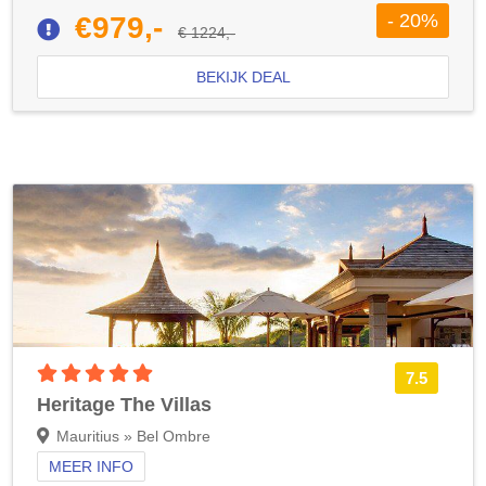
- 20%
€979,-
€ 1224,-
BEKIJK DEAL
5 sterren accommodatie
7.5
Heritage The Villas
Mauritius » Bel Ombre
MEER INFO