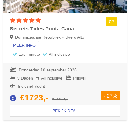
5 sterren accommodatie
7.7
Secrets Tides Punta Cana
Dominicaanse Republiek » Uvero Alto
MEER INFO
Last minute
All inclusive
Donderdag 10 september 2026
9 Dagen
All inclusive
Prijsvrij
Inclusief vlucht
- 27%
€1723,-
€ 2360,-
BEKIJK DEAL