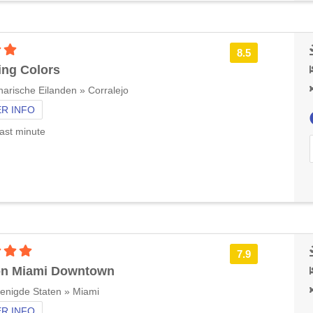
3 sterren accommodatie
8.5
ing Colors
arische Eilanden » Corralejo
R INFO
ast minute
4 sterren accommodatie
7.9
on Miami Downtown
enigde Staten » Miami
R INFO