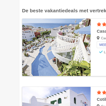
De beste vakantiedeals met vertre
Cas
Can
MEE
L
Coti