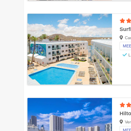
Surf
Can
MEE
L
Hilt
Ver
MEE