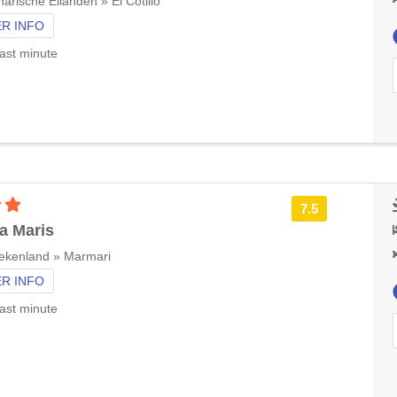
arische Eilanden » El Cotillo
R INFO
ast minute
3 sterren accommodatie
7.5
la Maris
ekenland » Marmari
R INFO
ast minute