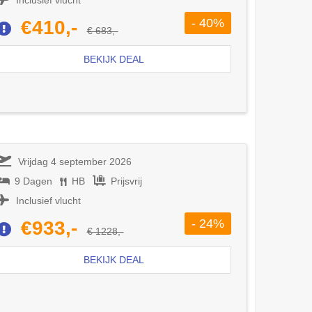
- 40%
€410,-
€ 683,-
BEKIJK DEAL
Vrijdag 4 september 2026
9 Dagen
HB
Prijsvrij
Inclusief vlucht
- 24%
€933,-
€ 1228,-
BEKIJK DEAL