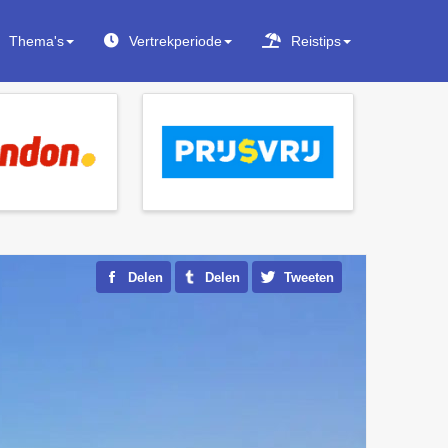
Thema's
Vertrekperiode
Reistips
Delen
Delen
Tweeten