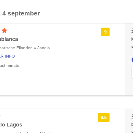
k 4 september
3 sterren accommodatie
9
ablanca
arische Eilanden » Jandia
R INFO
ast minute
2 sterren accommodatie
8.5
llo Lagos