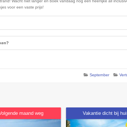
and! Wacht niet langer en boek vandaag nog een heerlijke all inclusi
jes voor een vaste prijs!
eken?
September
Ver
Volgende maand weg
Vakantie dicht bij hu