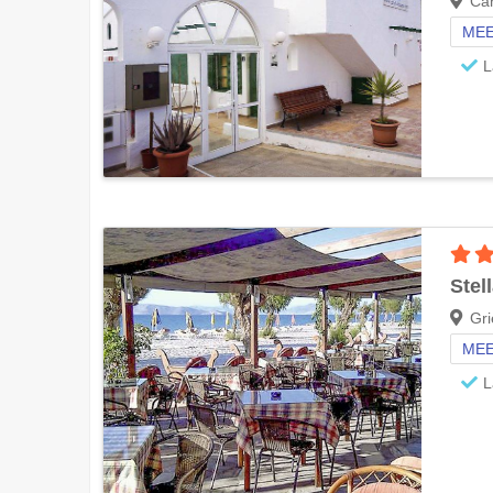
Can
MEE
L
Stel
Gri
MEE
L