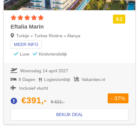
5 sterren accommodatie
9.1
Eftalia Marin
Turkije » Turkse Rivièra » Alanya
MEER INFO
Luxe
Kindvriendelijk
Woensdag 14 april 2027
8 Dagen
Logies/ontbijt
Vakanties.nl
Inclusief vlucht
- 37%
€391,-
€ 621,-
BEKIJK DEAL