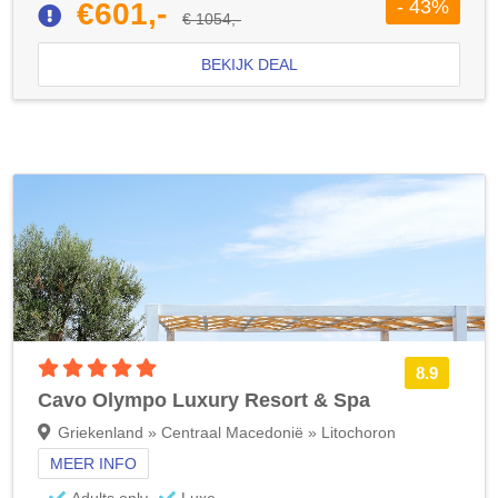
- 43%
€601,-
€ 1054,-
BEKIJK DEAL
5 sterren accommodatie
8.9
Cavo Olympo Luxury Resort & Spa
Griekenland » Centraal Macedonië » Litochoron
MEER INFO