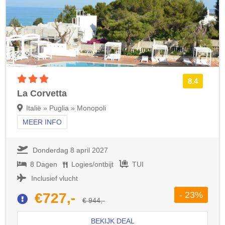
3 sterren accommodatie
8.4
La Corvetta
Italië » Puglia » Monopoli
MEER INFO
Donderdag 8 april 2027
8 Dagen
Logies/ontbijt
TUI
Inclusief vlucht
- 23%
€727,-
€ 944,-
BEKIJK DEAL