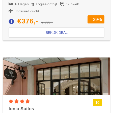
6 Dagen
Logies/ontbijt
Sunweb
Inclusief vlucht
- 29%
€376,-
€ 530,-
BEKIJK DEAL
4 sterren accommodatie
10
Ionia Suites