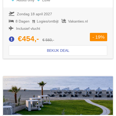
Adults only
Luxe
Zondag 18 april 2027
8 Dagen
Logies/ontbijt
Vakanties.nl
Inclusief vlucht
- 19%
€454,-
€ 560,-
BEKIJK DEAL