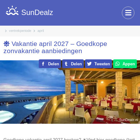
SunDealz
vertrekperiode
april
Vakantie april 2027 – Goedkope
zonvakantie aanbiedingen
Delen
Delen
Tweeten
Appen
Goedkope vakantie april 2027 boeken? ☀Vind hier goedkope (last