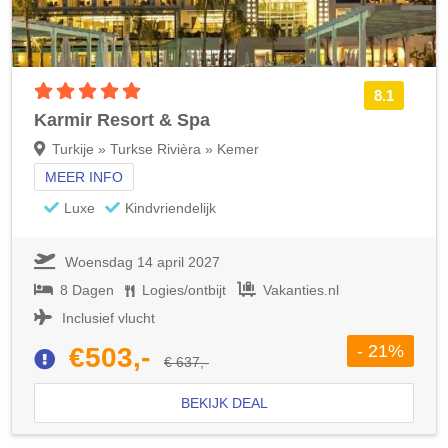
5 sterren accommodatie
8.1
Karmir Resort & Spa
Turkije » Turkse Rivièra » Kemer
MEER INFO
Luxe
Kindvriendelijk
Woensdag 14 april 2027
8 Dagen
Logies/ontbijt
Vakanties.nl
Inclusief vlucht
- 21%
€503,-
€ 637,-
BEKIJK DEAL