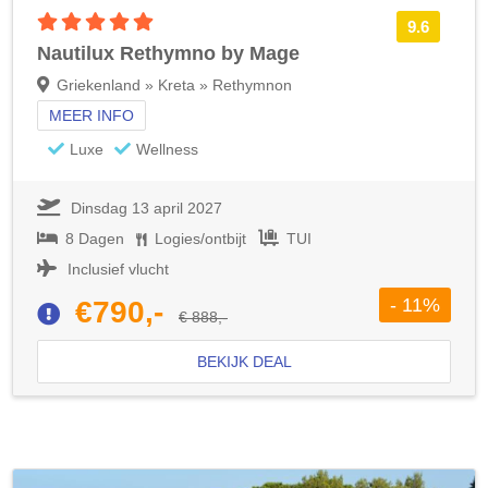
5 sterren accommodatie
9.6
Nautilux Rethymno by Mage
Griekenland » Kreta » Rethymnon
MEER INFO
Luxe
Wellness
Dinsdag 13 april 2027
8 Dagen
Logies/ontbijt
TUI
Inclusief vlucht
- 11%
€790,-
€ 888,-
BEKIJK DEAL