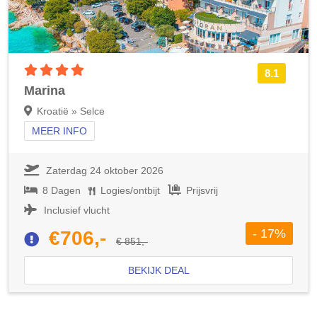
4 sterren accommodatie
8.1
Marina
Kroatië » Selce
MEER INFO
Zaterdag 24 oktober 2026
8 Dagen
Logies/ontbijt
Prijsvrij
Inclusief vlucht
- 17%
€706,-
€ 851,-
BEKIJK DEAL