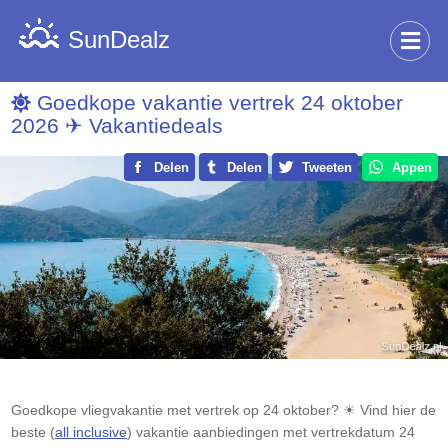
SunDealz
Goedkope vakantie vertrek 24 oktober
2026 ✈ Vakantiedeals
Delen
Delen
Tweeten
Appen
Goedkope vliegvakantie met vertrek op 24 oktober? ☀ Vind hier de
beste (
all inclusive
) vakantie aanbiedingen met vertrekdatum 24