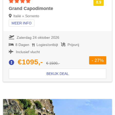
4 sterren accommodatie
8.9
Grand Capodimonte
Italië » Sorrento
MEER INFO
Zaterdag 24 oktober 2026
8 Dagen
Logies/ontbijt
Prijsvrij
Inclusief vlucht
- 27%
€1095,-
€ 1500,-
BEKIJK DEAL