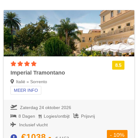
4 sterren accommodatie
8.5
Imperial Tramontano
Italië » Sorrento
MEER INFO
Zaterdag 24 oktober 2026
8 Dagen
Logies/ontbijt
Prijsvrij
Inclusief vlucht
- 10%
€1038,-