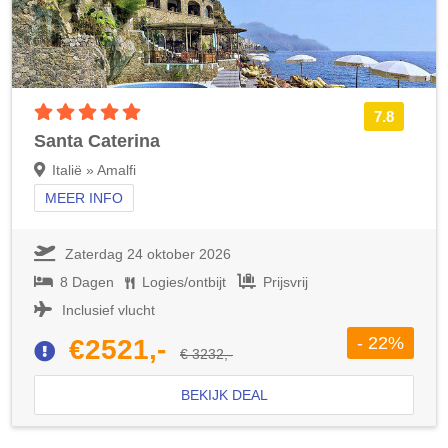
5 sterren accommodatie
7.8
Santa Caterina
Italië » Amalfi
MEER INFO
Zaterdag 24 oktober 2026
8 Dagen
Logies/ontbijt
Prijsvrij
Inclusief vlucht
- 22%
€2521,-
€ 3232,-
BEKIJK DEAL