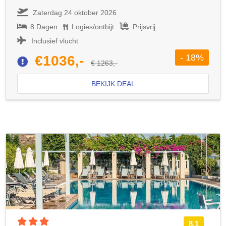
Zaterdag 24 oktober 2026
8 Dagen
Logies/ontbijt
Prijsvrij
Inclusief vlucht
- 18%
€1036,-
€ 1263,-
BEKIJK DEAL
3 sterren accommodatie
8.1