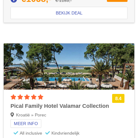
€ 1153,-
BEKIJK DEAL
5 sterren accommodatie
8.4
Pical Family Hotel Valamar Collection
Kroatië » Porec
MEER INFO
All inclusive
Kindvriendelijk